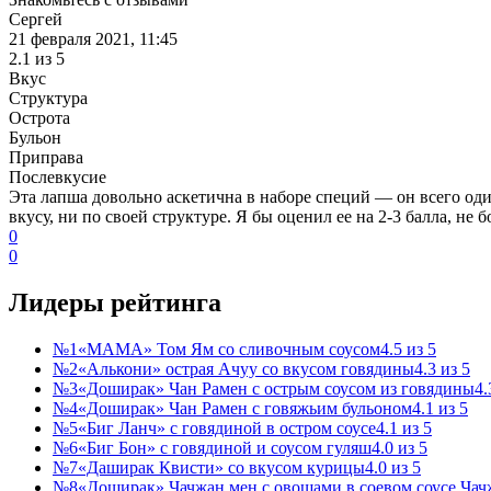
Сергей
21 февраля 2021, 11:45
2.1 из 5
Вкус
Структура
Острота
Бульон
Приправа
Послевкусие
Эта лапша довольно аскетична в наборе специй — он всего оди
вкусу, ни по своей структуре. Я бы оценил ее на 2-3 балла, не 
0
0
Лидеры рейтинга
№
1
«МАМА» Том Ям со сливочным соусом
4.5
из 5
№
2
«Алькони» острая Ачуу со вкусом говядины
4.3
из 5
№
3
«Доширак» Чан Рамен с острым соусом из говядины
4
№
4
«Доширак» Чан Рамен с говяжьим бульоном
4.1
из 5
№
5
«Биг Ланч» с говядиной в остром соусе
4.1
из 5
№
6
«Биг Бон» с говядиной и соусом гуляш
4.0
из 5
№
7
«Даширак Квисти» со вкусом курицы
4.0
из 5
№
8
«Доширак» Чачжан мен с овощами в соевом соусе Чач