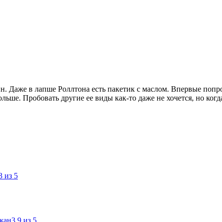
н. Даже в лапше Роллтона есть пакетик с маслом. Впервые попро
больше. Пробовать другие ее виды как-то даже не хочется, но ког
.3
из 5
жан
3.9
из 5