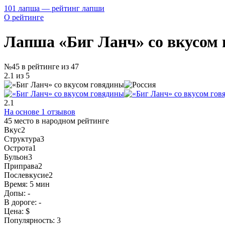
101 лапша — рейтинг лапши
О рейтинге
Лапша «Биг Ланч» со вкусом
№45 в рейтинге из 47
2.1 из 5
2.1
На основе 1 отзывов
45 место
в народном рейтинге
Вкус
2
Структура
3
Острота
1
Бульон
3
Приправа
2
Послевкусие
2
Время:
5 мин
Допы:
-
В дороге:
-
Цена:
$
Популярность:
3